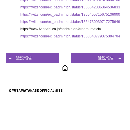
https://twitter.com/ex_badminton/status/1357267657523830786
https://twitter.com/ex_badminton/status/1356542886364536833
https://twitter.com/ex_badminton/status/1355455715675136000
https://twitter.com/ex_badminton/status/1354730939717275649
https://www.tv-asahi.co.jp/badminton/dream_match/
https://twitter.com/ex_badminton/status/1353643779375304704
近況報告
近況報告
© YUTA WATANABE OFFICIAL SITE