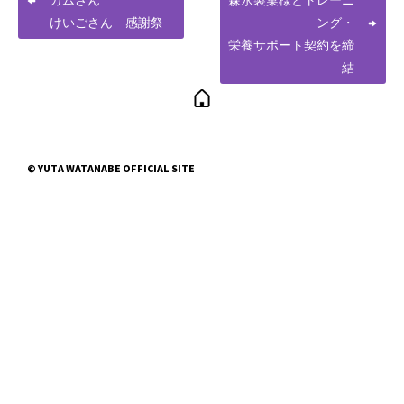
カムさん
森永製菓様とトレーニ
けいごさん 感謝祭
ング・
栄養サポート契約を締
結
© YUTA WATANABE OFFICIAL SITE