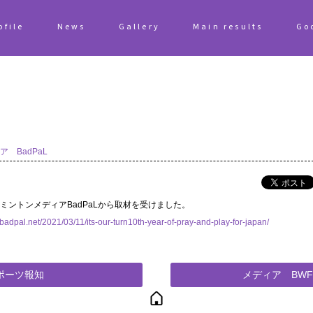
ofile
News
Gallery
Main results
Go
ア BadPaL
ミントンメディアBadPaLから取材を受けました。
//badpal.net/2021/03/11/its-our-turn10th-year-of-pray-and-play-for-japan/
ポーツ報知
メディア BWF公