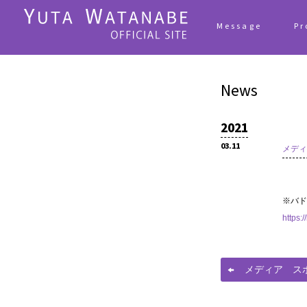
Message
Pr
News
2021
03.11
メディ
※バド
https:
メディア ス