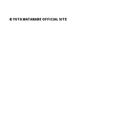
© YUTA WATANABE OFFICIAL SITE