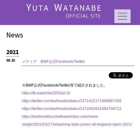
News
2021
03.15
メディア BWF公式Facebook/Twitter
※BWF公式Facebook/Twitter等で紹介されました。
https://fb.watch/4eZX54y0-D/
https://twitter.com/bwfmedia/status/1371422171998867456
https://twitter.com/bwfmedia/status/1372062641984798722
https://bwfworldtour.bwfbadminton.com/news-
single/2021/03/17/smashing-stats-yonex-all-england-open-2021/