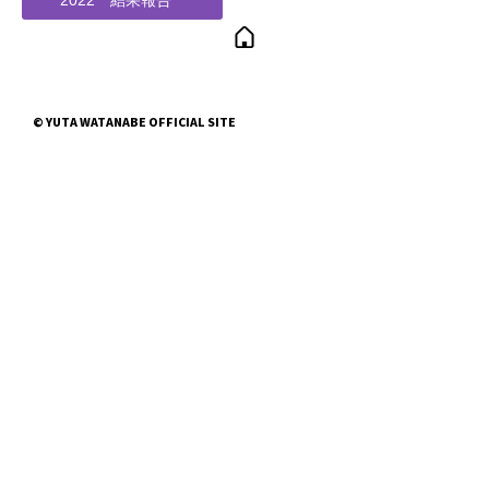
2022 結果報告
© YUTA WATANABE OFFICIAL SITE