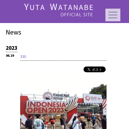
News
2023
06.19
330