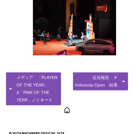
メディア 「PLAYER
近況報告 ＃
OF THE YEAR」
Indonesia Open 結果
&「PAIR OF THE
YEAR」ノミネート
© YUTA WATANABE OFFICIAL SITE