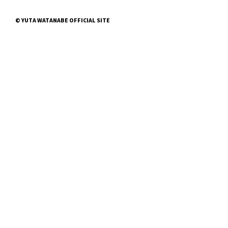
© YUTA WATANABE OFFICIAL SITE