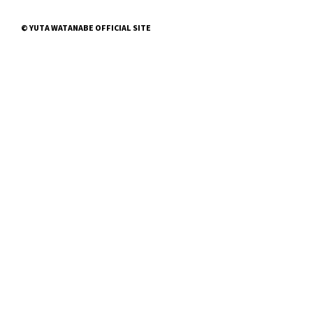
© YUTA WATANABE OFFICIAL SITE