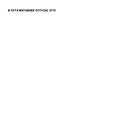
© YUTA WATANABE OFFICIAL SITE