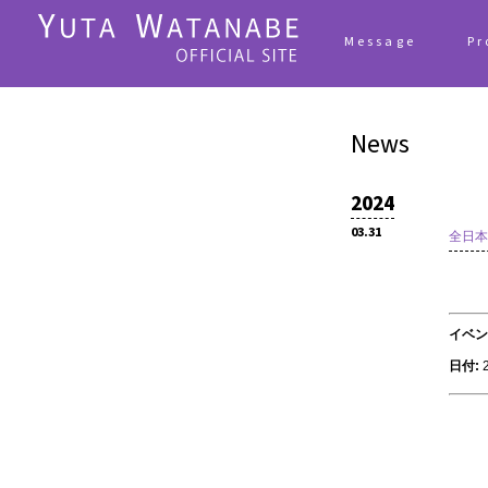
Message
Pr
News
2024
03.31
全日本
イベン
日付: