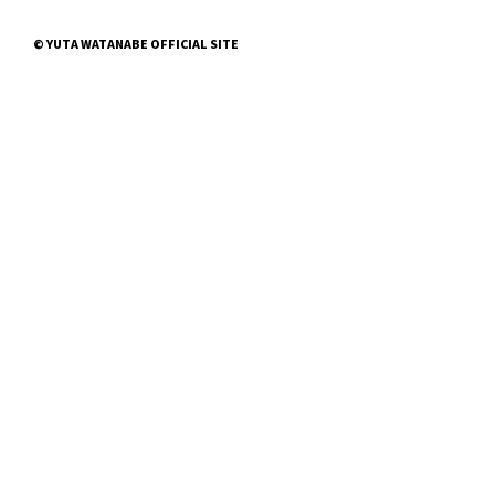
© YUTA WATANABE OFFICIAL SITE