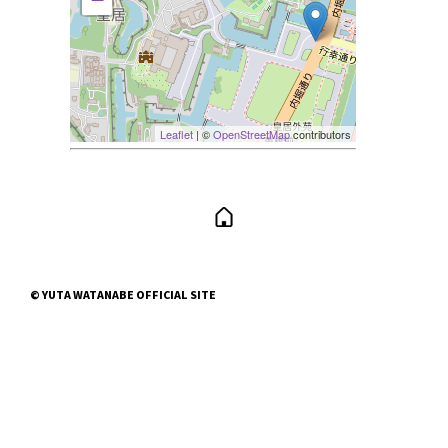
Leaflet
| ©
OpenStreetMap
contributors
© YUTA WATANABE OFFICIAL SITE