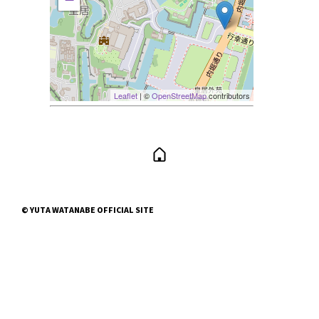
Leaflet
| ©
OpenStreetMap
contributors
© YUTA WATANABE OFFICIAL SITE