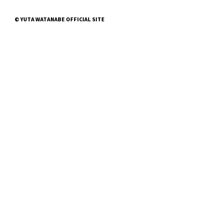
© YUTA WATANABE OFFICIAL SITE