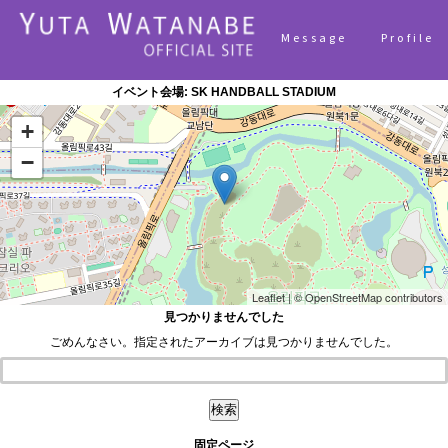
Message
Profile
イベント会場:
SK HANDBALL STADIUM
+
−
Leaflet
| ©
OpenStreetMap
contributors
見つかりませんでした
ごめんなさい。指定されたアーカイブは見つかりませんでした。
検索:
固定ページ