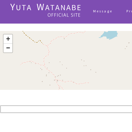
Message
Pr
+
−
検索: