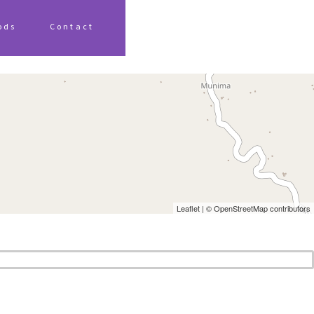
ods
Contact
Leaflet
| ©
OpenStreetMap
contributors