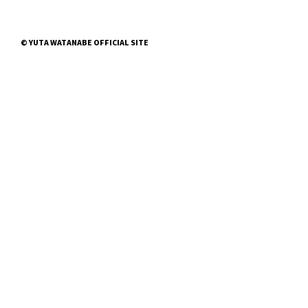
© YUTA WATANABE OFFICIAL SITE