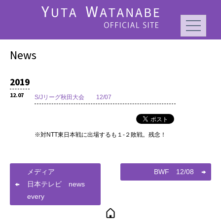
News
2019
12.07
S/Jリーグ秋田大会 12/07
※対NTT東日本戦に出場するも１-２敗戦。残念！
メディア
BWF 12/08
日本テレビ news
every