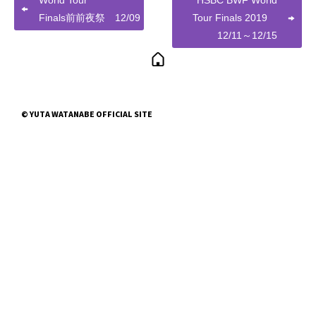
World Tour
HSBC BWF World
Finals前前夜祭 12/09
Tour Finals 2019
12/11～12/15
© YUTA WATANABE OFFICIAL SITE