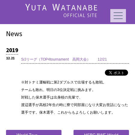
News
2019
12.21
S/Jリーグ（TOP4tournament 高岡大会） 12/21
※対トナミ運輸戦に第2ダブルスで出場するも敗戦。
チームも敗れ、明日の3位決定戦に挑みます。
対戦した保木選手は出身校の先輩で、
渡辺選手が高校2年生の時に寮で同部屋になり大変お世話になった
選手です。保木選手、これからもよろしくお願いします。