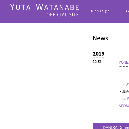
Message
Pr
News
2019
10.22
YONEX
・ダ
・混合
https:
AED6C
DANISA Denm