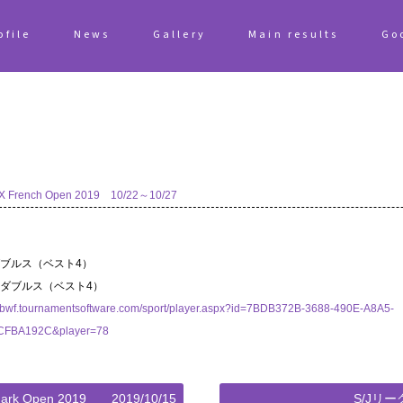
ofile
News
Gallery
Main results
Go
 French Open 2019 10/22～10/27
ブルス（ベスト4）
ダブルス（ベスト4）
//bwf.tournamentsoftware.com/sport/player.aspx?id=7BDB372B-3688-490E-A8A5-
FBA192C&player=78
ark Open 2019 2019/10/15
S/Jリ