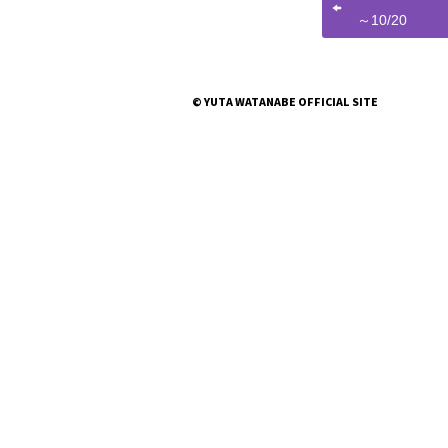
～10/20
© YUTA WATANABE OFFICIAL SITE