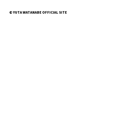
© YUTA WATANABE OFFICIAL SITE