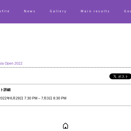
ofile
News
Gallery
Main results
Go
sia Open 2022
ト詳細
2022年6月28日 7:30 PM
–
7月3日 8:30 PM