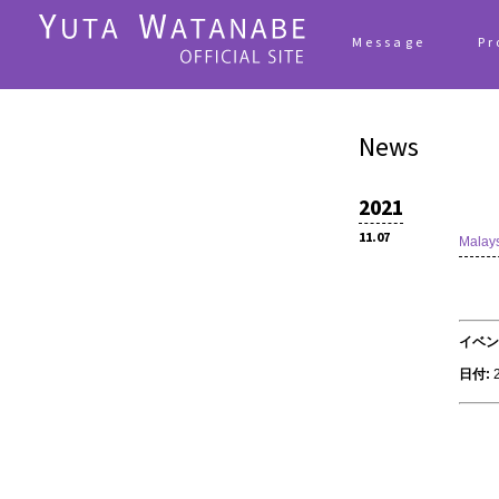
Message
Pr
News
2021
11.07
Malay
イベン
日付: