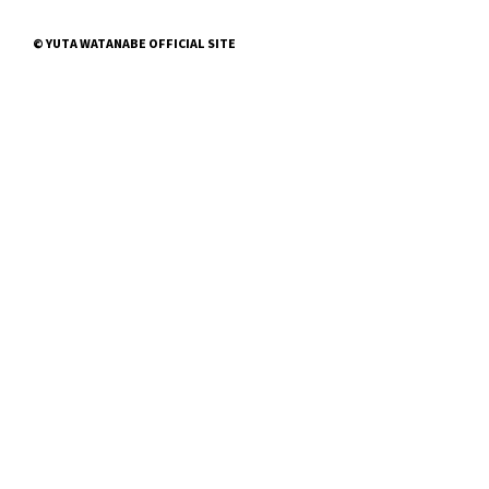
© YUTA WATANABE OFFICIAL SITE