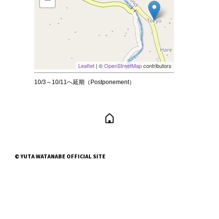
Leaflet
| ©
OpenStreetMap
contributors
10/3～10/11へ延期（Postponement）
© YUTA WATANABE OFFICIAL SITE