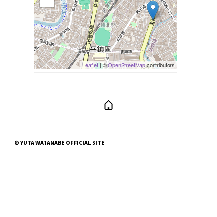
Leaflet
| ©
OpenStreetMap
contributors
© YUTA WATANABE OFFICIAL SITE