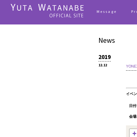
Message
Pr
News
2019
12.12
YONEX
イベン
日付
会場
+