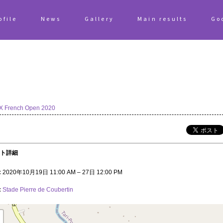
ofile
News
Gallery
Main results
Go
 French Open 2020
ト詳細
:
2020年10月19日 11:00 AM
–
27日 12:00 PM
:
Stade Pierre de Coubertin