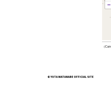
−
（Can
© YUTA WATANABE OFFICIAL SITE