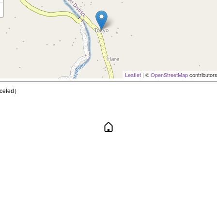
Leaflet
| ©
OpenStreetMap
contributor
celed）