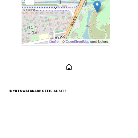
Leaflet
| ©
OpenStreetMap
contributors
© YUTA WATANABE OFFICIAL SITE